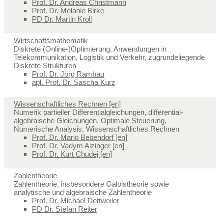
Prof. Dr. Andreas Christmann
Prof. Dr. Melanie Birke
PD Dr. Martin Kroll
Wirtschaftsmathematik
Diskrete (Online-)Optimierung, Anwendungen in
Telekommunikation, Logistik und Verkehr, zugrundeliegende
Diskrete Strukturen
Prof. Dr. Jörg Rambau
apl. Prof. Dr. Sascha Kurz
Wissenschaftliches Rechnen [en]
Numerik partieller Differentialgleichungen, differential-
algebraische Gleichungen, Optimale Steuerung,
Numerische Analysis, Wissenschaftliches Rechnen
Prof. Dr. Mario Bebendorf [en]
Prof. Dr. Vadym Aizinger [en]
Prof. Dr. Kurt Chudej [en]
Zahlentheorie
Zahlentheorie, insbesondere Galoistheorie sowie
analytische und algebraische Zahlentheorie
Prof. Dr. Michael Dettweiler
PD Dr. Stefan Reiter