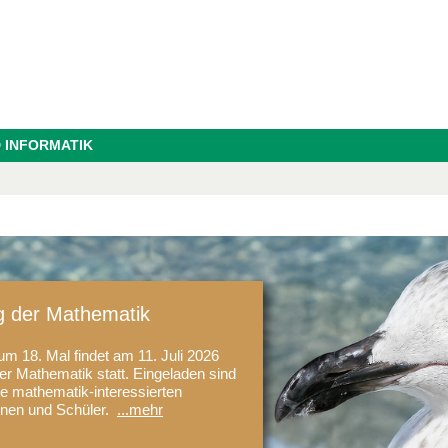
 INFORMATIK
g der Mathematik
um 18. Mal findet am 11. Juli 2026
er Mathematik statt. Eingeladen sind
le mathematik-interessierten
nnen und Schüler.
...mehr