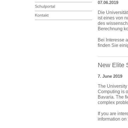
07.06.2019
Schulportal
Die Universitä
Kontakt
ist eines von 
des wissenscha
Berechnung ko
Bei Interesse
finden Sie ein
New Elite 
7. June 2019
The University 
Computing is o
Bavaria. The f
complex proble
If you are inte
information on