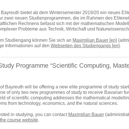
t Bayreuth bietet ab dem Wintersemester 2019/20 ein neues Eli
nur zwei neuen Studienprogrammen, die im Rahmen des Elitene
ftlichen Rechnens befasst sich mit der mathematischen Modell
mplexer Probleme aus Technik, Wirtschaft und Naturwissensch
 am Studiengang können Sie sich an
Maximilian Bauer [en]
(admi
ige Informationen auf den
Webseiten des Studiengangs [en]
.
Study Programme “Scientific Computing, Master
of Bayreuth will be offering a new elite programme of study star
ne of only two new programmes of study to receive Bavarian fund
ield of scientific computing addresses the mathematical modellin
ms from technology, economics, and the natural sciences.
rested in studying, you can contact
Maximilian Bauer
(administrat
the course website
.