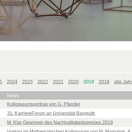
5
2024
2023
2022
2021
2020
2019
2018
alle Jah
News
Kolloquiumsvortrag von G. Pfander
31. KarriereForum an Universität Bayreuth
M. Klar Gewinner des Nachhaltigkeitspreises 2019
Vortrag im Mathematischen Kolloquium von M. Margaliot „A G