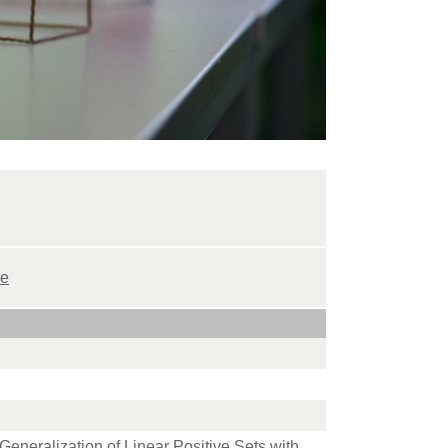
re
eneralization of Linear Positive Sets with