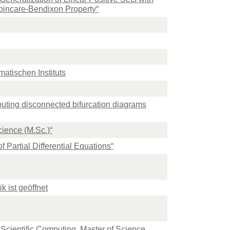
Poincare-Bendixon Property“
atischen Instituts
uting disconnected bifurcation diagrams
cience (M.Sc.)“
Partial Differential Equations“
 ist geöffnet
cientific Computing, Master of Science