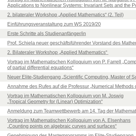
Applications to Nonlinear Systems: Invariant Sets and the 
2. bilateraler Workshop „Applied Mathematics“ (2. Teil)
Einführungsveranstaltung zum WS 2019/20
Erste Schritte als Studienanfänger/in
Prof. Schiela neuer geschäftsführender Vorstand des Mathem
2. Bilateraler Workshop „Applied Mathematics“
Vortrag im Mathematischen Kolloquium von P. Farrell „Comp
of partial differential equations“
Neuer Elite-Studiengang „Scientific Computing, Master of S
Annahme des Rufes auf die Professur „Numerical Methods of 
Vortrag im Mathematischen Kolloquium von M. Joswig
„Tropical Geometry for (Linear) Optimization“
Anmeldung zum Teamwettbewerb am 14. Tag der Mathematik
Vortrag im Mathematischen Kolloquium von A. Elsenhans
„Counting points on algebraic curves and surfaces“
Genehmigung des Masterprogramms im Elite-Studiengang „S